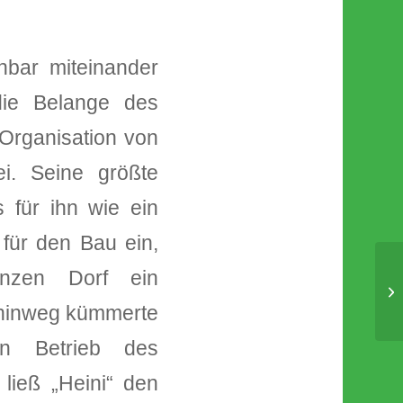
nbar miteinander
die Belange des
 Organisation von
ei. Seine größte
 für ihn wie ein
 für den Bau ein,
nzen Dorf ein
Sa
Mu
e hinweg kümmerte
en Betrieb des
ieß „Heini“ den