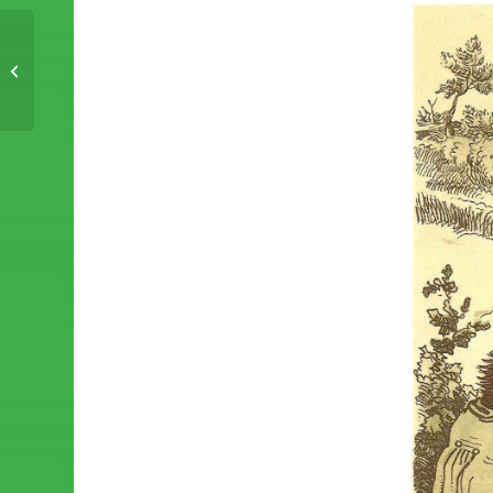
Crosswind kommt wieder nach
Engelschoff