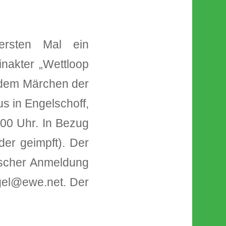
ersten Mal ein
inakter „Wettloop
dem Märchen der
s in Engelschoff,
.00 Uhr. In Bezug
er geimpft). Der
nischer Anmeldung
agel@ewe.net. Der