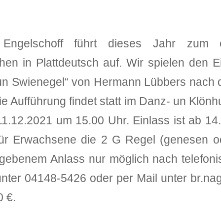
 Engelschoff führt dieses Jahr zum 
n in Plattdeutsch auf. Wir spielen den E
un Swienegel“ von Hermann Lübbers nach 
e Aufführung findet statt im Danz- un Klönhu
11.12.2021 um 15.00 Uhr. Einlass ist ab 14
 für Erwachsene die 2 G Regel (genesen od
 gegebenem Anlass nur möglich nach telefo
 unter 04148-5426 oder per Mail unter br.n
0 €.