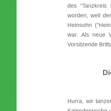
des “Tanzkreis 
worden, weil der
Heinsohn (“Hein
war. Als neue V
Vorsitzende Brit
Di
Hurra, wir tanze
Kalenderwoche u