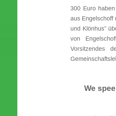
300 Euro haben 
aus Engelschoff 
und Klönhus” übe
von Engelschof
Vorsitzendes d
Gemeinschaftsle
We spee