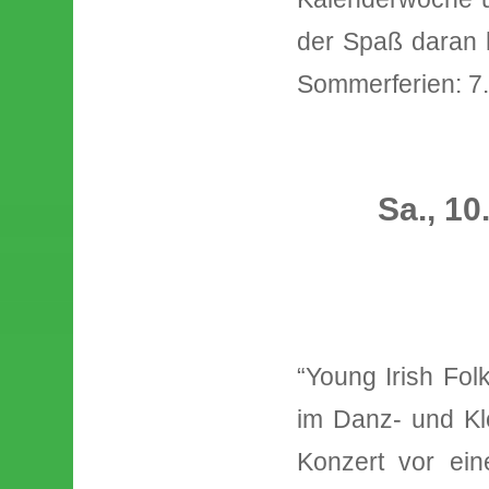
der Spaß daran h
Sommerferien: 7.1. 
Sa., 10
“Young Irish Fol
im Danz- und Klö
Konzert vor ein