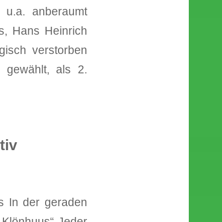
r u.a. anberaumt
ns, Hans Heinrich
gisch verstorben
 gewählt, als 2.
tiv
hs In der geraden
 Klönhuus“ Jeder