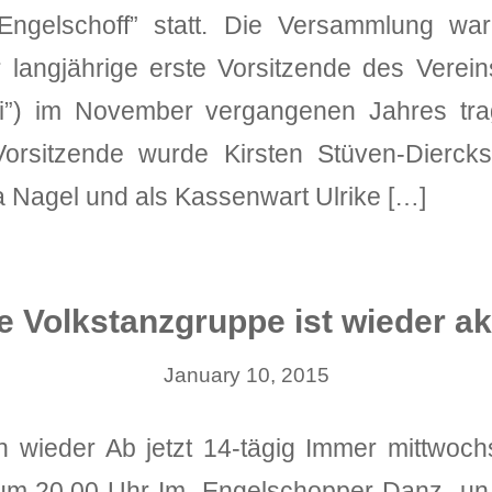
Engelschoff” statt. Die Versammlung wa
 langjährige erste Vorsitzende des Verei
i”) im November vergangenen Jahres tra
orsitzende wurde Kirsten Stüven-Diercks
ta Nagel und als Kassenwart Ulrike […]
e Volkstanzgruppe ist wieder ak
January 10, 2015
n wieder Ab jetzt 14-tägig Immer mittwoc
m 20.00 Uhr Im „Engelschopper Danz- un