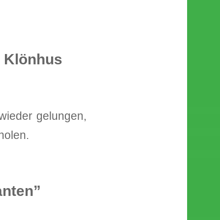
d Klönhus
 wieder gelungen,
holen.
anten”