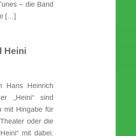
 Tunes – die Band
e […]
 Heini
en Hans Heinrich
er „Heini“ sind
h mit Hingabe für
 Theater oder die
Heini“ mit dabei.