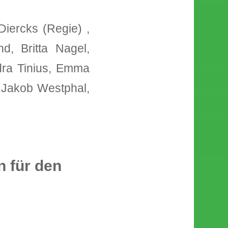
iercks (Regie) ,
d, Britta Nagel,
ndra Tinius, Emma
 Jakob Westphal,
 für den