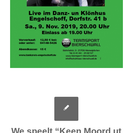
We speelt “Keen Moord ut